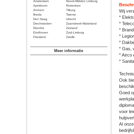
Amsterdam
Noord-Midden Limburg
Beschri
Apeldoorn
Rotterdam
Arnhem
Tilburg
Wij verz
Breda
Twente
* Elektr
Den Haag
Utrecht
* Telec
Drechtsteden
Zaanstreek-Waterland
Drenthe
Zeeland
* Brand
Eindhoven
Zuid-Limburg
* Legion
Friesland
Zwolle
* Dakbe
* Gas, w
Meer informatie
* Airco
* Sanit
Technis
Ook bie
beschik
Goed op
werkpla
diploma
voor le
hulpver
Al onze
bedrijfs