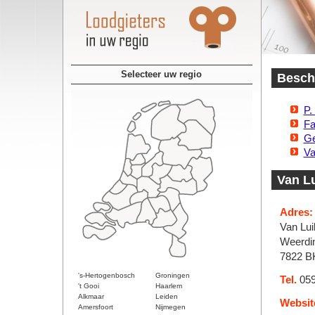
Selecteer uw regio
Beschi
P.
Fa
Ge
Va
Van Lu
Adres:
Van Luik
Weerdin
7822 
's-Hertogenbosch
Groningen
Tel.
059
't Gooi
Haarlem
Alkmaar
Leiden
Websit
Amersfoort
Nijmegen