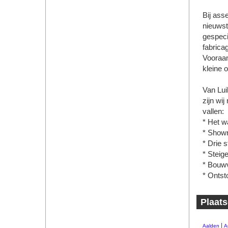
Bij ass
nieuwst
gespeci
fabrica
Vooraan
kleine 
Van Lui
zijn wij
vallen:
* Het 
* Showr
* Drie 
* Steige
* Bouwv
* Ontst
Plaats
|
Aalden
A