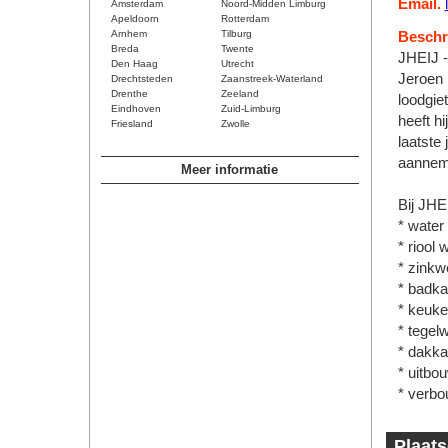
Email.
Amsterdam
Noord-Midden Limburg
Apeldoorn
Rotterdam
Arnhem
Tilburg
Beschri
Breda
Twente
JHEIJ -
Den Haag
Utrecht
Jeroen 
Drechtsteden
Zaanstreek-Waterland
Drenthe
Zeeland
loodgiet
Eindhoven
Zuid-Limburg
heeft h
Friesland
Zwolle
laatste
aanneme
Meer informatie
Bij JHE
* water 
* riool
* zinkw
* badka
* keuk
* tegel
* dakka
* uitbo
* verbo
Plaats