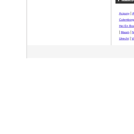
|
Acquoy
A
Culemborg
Hei En Bo
|
|
Maarn
M
|
Utrecht
V