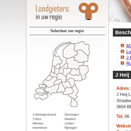
Selecteer uw regio
Beschi
M2
Lo
J 
R
J Hei
Adres:
J Heij 
Straatw
3604 B
's-Hertogenbosch
Groningen
Tel.
06 
't Gooi
Haarlem
Alkmaar
Leiden
Websit
Amersfoort
Nijmegen