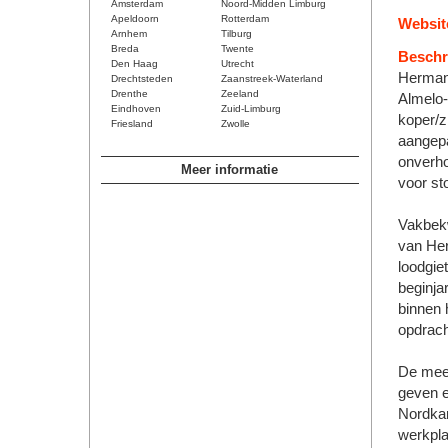
Amsterdam
Noord-Midden Limburg
Apeldoorn
Rotterdam
Websit
Arnhem
Tilburg
Breda
Twente
Beschri
Den Haag
Utrecht
Herman 
Drechtsteden
Zaanstreek-Waterland
Drenthe
Zeeland
Almelo-
Eindhoven
Zuid-Limburg
koper/z
Friesland
Zwolle
aangepa
onverho
Meer informatie
voor st
Vakbekw
van Her
loodgie
beginjar
binnen 
opdrach
De mees
geven e
Nordkam
werkpla