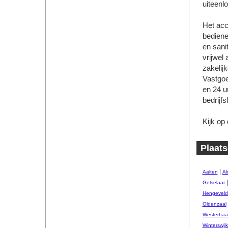
uiteenl
Het acc
bediene
en sani
vrijwel 
zakeli
Vastgoe
en 24 u
bedrijf
Kijk op
Plaats
|
Aalten
Al
Gelselaar
Hengeveld
Oldenzaal
Westerhaar
Winterswij