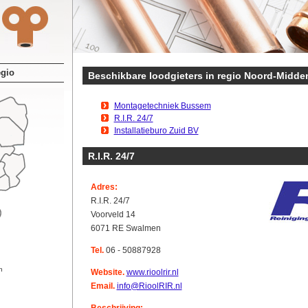
egio
Beschikbare loodgieters in regio Noord-Midde
Montagetechniek Bussem
R.I.R. 24/7
Installatieburo Zuid BV
R.I.R. 24/7
Adres:
R.I.R. 24/7
Voorveld 14
6071 RE Swalmen
Tel.
06 - 50887928
n
Website.
www.rioolrir.nl
Email.
info@RioolRIR.nl