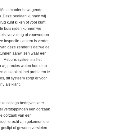
iciënte manier bewegende
s. Deze beelden kunnen wij
erug kunt kijken of voor kunt
de buis rijden kunnen we
els, vervuiling of voorwerpen
e inspectie-camera is verder
van deze zender is dat we de
 kunnen aanwijzen waar een
n. Met ons systeem is het
en wij precies weten hoe diep
n dus ook bij het probleem te
s, dit systeem zorgt er voor
 u als klant.
nze collega bedrijven zeer
veel verstoppingen een oorzaak
 De oorzaak van een
 riool terecht zijn gekomen die
cht geslipt of gewoon versleten