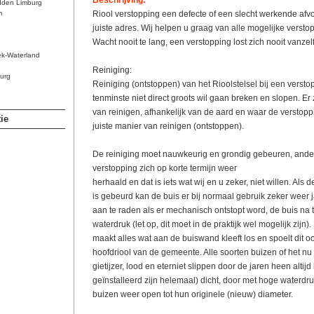
Beschrijving:
dden Limburg
m
Riool verstopping een defecte of een slecht werkende afvo
juiste adres. Wij helpen u graag van alle mogelijke versto
Wacht nooit te lang, een verstopping lost zich nooit vanzelf
ek-Waterland
Reiniging:
urg
Reiniging (ontstoppen) van het Rioolstelsel bij een verstop
tenminste niet direct groots wil gaan breken en slopen. Er
van reinigen, afhankelijk van de aard en waar de verstopp
ie
juiste manier van reinigen (ontstoppen).
De reiniging moet nauwkeurig en grondig gebeuren, ander
verstopping zich op korte termijn weer
herhaald en dat is iets wat wij en u zeker, niet willen. Als 
is gebeurd kan de buis er bij normaal gebruik zeker weer 
aan te raden als er mechanisch ontstopt word, de buis na 
waterdruk (let op, dit moet in de praktijk wel mogelijk zijn)
maakt alles wat aan de buiswand kleeft los en spoelt dit o
hoofdriool van de gemeente. Alle soorten buizen of het nu 
gietijzer, lood en eterniet slippen door de jaren heen altijd i
geïnstalleerd zijn helemaal) dicht, door met hoge waterdru
buizen weer open tot hun originele (nieuw) diameter.