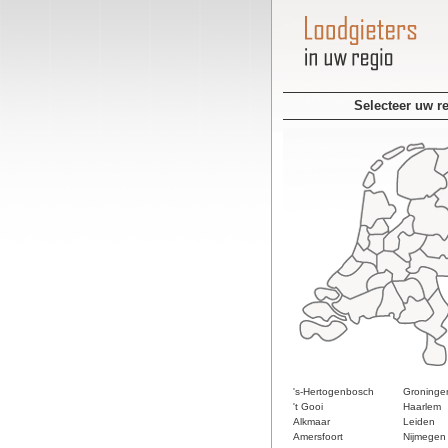
Selecteer uw r
's-Hertogenbosch
Groninge
't Gooi
Haarlem
Alkmaar
Leiden
Amersfoort
Nijmegen