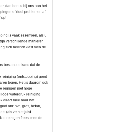
er, dan bent u bij ons aan het
ppingen of riool problemen af!
 op!
ping is vaak essentieel, als u
 zijn verschillende manieren
ing zich bevindt kiest men de
s bestaat de kans dat de
de reiniging (ontstopping) goed
jaren tegen. Het is daarom ook
te reinigen met hoge
. Hoge waterdruk reiniging,
ok direct mee naar het
gaat om: pvc, gres, beton,
ets (als ze niet juist
k te reinigen freest men de