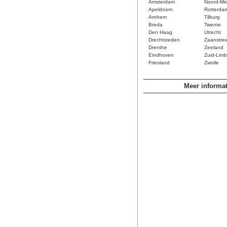
Amsterdam
Noord-Mi
Apeldoorn
Rotterda
Arnhem
Tilburg
Breda
Twente
Den Haag
Utrecht
Drechtsteden
Zaanstre
Drenthe
Zeeland
Eindhoven
Zuid-Limb
Friesland
Zwolle
Meer informat