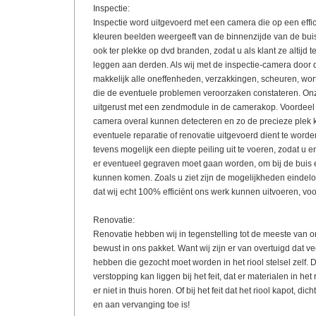
Inspectie:
Inspectie word uitgevoerd met een camera die op een eff
kleuren beelden weergeeft van de binnenzijde van de bui
ook ter plekke op dvd branden, zodat u als klant ze altijd t
leggen aan derden. Als wij met de inspectie-camera door 
makkelijk alle oneffenheden, verzakkingen, scheuren, wort
die de eventuele problemen veroorzaken constateren. Onz
uitgerust met een zendmodule in de camerakop. Voordeel 
camera overal kunnen detecteren en zo de precieze plek
eventuele reparatie of renovatie uitgevoerd dient te worde
tevens mogelijk een diepte peiling uit te voeren, zodat u 
er eventueel gegraven moet gaan worden, om bij de buis e
kunnen komen. Zoals u ziet zijn de mogelijkheden eindeloo
dat wij echt 100% efficiënt ons werk kunnen uitvoeren, voor
Renovatie:
Renovatie hebben wij in tegenstelling tot de meeste van o
bewust in ons pakket. Want wij zijn er van overtuigd dat 
hebben die gezocht moet worden in het riool stelsel zelf.
verstopping kan liggen bij het feit, dat er materialen in het
er niet in thuis horen. Of bij het feit dat het riool kapot, di
en aan vervanging toe is!