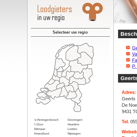
Selecteer uw regio
Beschi
Ge
Va
Fa
P.
Geerts
Adres:
Geerts 
De Noe
9431 T
's-Hertogenbosch
Groningen
Tel.
059
't Gooi
Haarlem
Alkmaar
Leiden
Websit
Amersfoort
Nijmegen