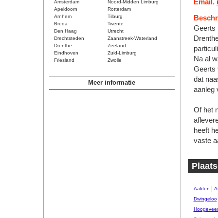
Email.
Amsterdam
Noord-Midden Limburg
Apeldoorn
Rotterdam
Arnhem
Tilburg
Beschri
Breda
Twente
Geerts 
Den Haag
Utrecht
Drenthe.
Drechtsteden
Zaanstreek-Waterland
Drenthe
Zeeland
particu
Eindhoven
Zuid-Limburg
Na al w
Friesland
Zwolle
Geerts 
dat naa
Meer informatie
aanleg
Of het 
aflever
heeft h
vaste a
Plaats
|
Aalden
A
Dwingeloo
Hoogevee