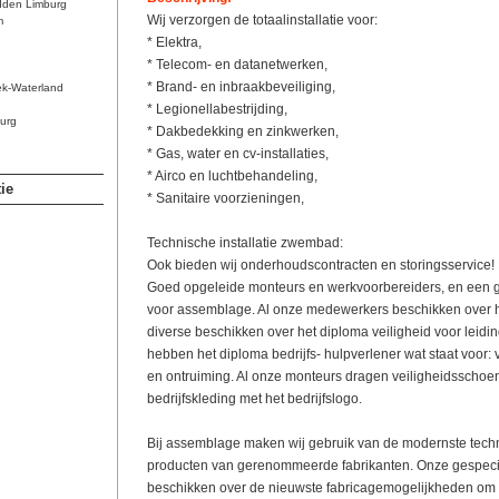
dden Limburg
Wij verzorgen de totaalinstallatie voor:
m
* Elektra,
* Telecom- en datanetwerken,
* Brand- en inbraakbeveiliging,
ek-Waterland
* Legionellabestrijding,
urg
* Dakbedekking en zinkwerken,
* Gas, water en cv-installaties,
* Airco en luchtbehandeling,
ie
* Sanitaire voorzieningen,
Technische installatie zwembad:
Ook bieden wij onderhoudscontracten en storingsservice! 
Goed opgeleide monteurs en werkvoorbereiders, en een g
voor assemblage. Al onze medewerkers beschikken over h
diverse beschikken over het diploma veiligheid voor leid
hebben het diploma bedrijfs- hulpverlener wat staat voor: 
en ontruiming. Al onze monteurs dragen veiligheidsschoe
bedrijfskleding met het bedrijfslogo.
Bij assemblage maken wij gebruik van de modernste tech
producten van gerenommeerde fabrikanten. Onze gespec
beschikken over de nieuwste fabricagemogelijkheden om u