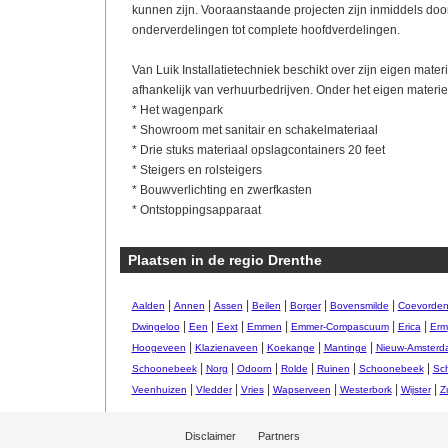
kunnen zijn. Vooraanstaande projecten zijn inmiddels door
onderverdelingen tot complete hoofdverdelingen.
Van Luik Installatietechniek beschikt over zijn eigen materi
afhankelijk van verhuurbedrijven. Onder het eigen materiee
* Het wagenpark
* Showroom met sanitair en schakelmateriaal
* Drie stuks materiaal opslagcontainers 20 feet
* Steigers en rolsteigers
* Bouwverlichting en zwerfkasten
* Ontstoppingsapparaat
Plaatsen in de regio Drenthe
|
|
|
|
|
|
Aalden
Annen
Assen
Beilen
Borger
Bovensmilde
Coevorde
|
|
|
|
|
|
Dwingeloo
Een
Eext
Emmen
Emmer-Compascuum
Erica
Erm
|
|
|
|
Hoogeveen
Klazienaveen
Koekange
Mantinge
Nieuw-Amsterd
|
|
|
|
|
|
Schoonebeek
Norg
Odoorn
Rolde
Ruinen
Schoonebeek
Sc
|
|
|
|
|
|
Veenhuizen
Vledder
Vries
Wapserveen
Westerbork
Wijster
Z
Disclaimer
Partners