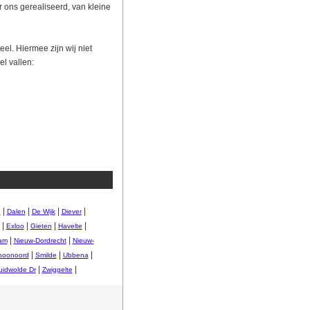
 ons gerealiseerd, van kleine
eel. Hiermee zijn wij niet
l vallen:
|
|
|
|
n
Dalen
De Wijk
Diever
|
|
|
|
Exloo
Gieten
Havelte
|
|
am
Nieuw-Dordrecht
Nieuw-
|
|
|
hoonoord
Smilde
Ubbena
|
|
uidwolde Dr
Zwiggelte