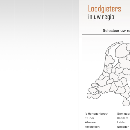
Selecteer uw r
's-Hertogenbosch
Groninge
't Gooi
Haarlem
Alkmaar
Leiden
Amersfoort
Nijmegen