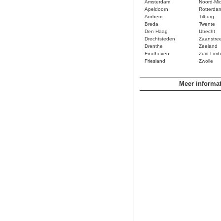
Amsterdam
Noord-Mi
Apeldoorn
Rotterda
Arnhem
Tilburg
Breda
Twente
Den Haag
Utrecht
Drechtsteden
Zaanstre
Drenthe
Zeeland
Eindhoven
Zuid-Limb
Friesland
Zwolle
Meer informat