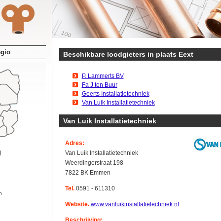
egio
Beschikbare loodgieters in plaats Eext
P. Lammerts BV
Fa J ten Buur
Geerts Installatietechniek
Van Luik Installatietechniek
Van Luik Installatietechniek
Adres:
Van Luik Installatietechniek
Weerdingerstraat 198
7822 BK Emmen
Tel.
0591 - 611310
n
Website.
www.vanluikinstallatietechniek.nl
Beschrijving: