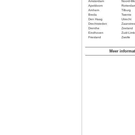
Amsterdam
Noord-Mi
Apeldoorn
Rotterda
Arnhem
Tilburg
Breda
Twente
Den Haag
Utrecht
Drechtsteden
Zaanstre
Drenthe
Zeeland
Eindhoven
Zuid-Limb
Friesland
Zwolle
Meer informat