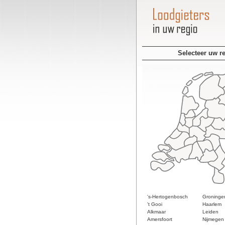
Selecteer uw r
's-Hertogenbosch
Groninge
't Gooi
Haarlem
Alkmaar
Leiden
Amersfoort
Nijmegen