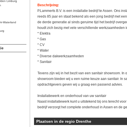
dden Limburg
Beschrijving:
m
P.Lammerts B.V. is een installatie bedrijf te Assen. Ons inst
reeds 85 jaar en staat bekend als een jong bedrijf met een 
de derde generatie al sinds geruime tijd het bedrijf overge
ek-Waterland
houdt zich bezig met vele verschillende werkzaamheden i
urg
* Elektra
* Gas
* CV
ie
* Water
* Diverse dakwerkzaamheden
* Sanitair
Tevens zijn wij in het bezit van een sanitair showroom. I
showroom bieden wij u een ruime keuze aan sanitair. In
opdrachtgevers geven wij u graag een passend advies.
Installatiewerk en onderhoud van uw sanitair
Naast installatiewerk kunt u uitstekend bij ons terecht voo
bedrijf verzorgt het complete onderhoud in Assen en de ge
Plaatsen in de regio Drenthe