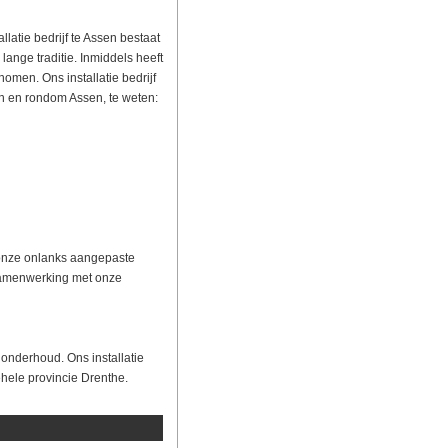
allatie bedrijf te Assen bestaat
lange traditie. Inmiddels heeft
nomen. Ons installatie bedrijf
n en rondom Assen, te weten:
n onze onlanks aangepaste
 samenwerking met onze
r onderhoud. Ons installatie
hele provincie Drenthe.