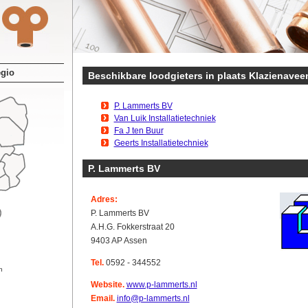
egio
Beschikbare loodgieters in plaats Klazienavee
P. Lammerts BV
Van Luik Installatietechniek
Fa J ten Buur
Geerts Installatietechniek
P. Lammerts BV
Adres:
P. Lammerts BV
A.H.G. Fokkerstraat 20
9403 AP Assen
Tel.
0592 - 344552
n
Website.
www.p-lammerts.nl
Email.
info@p-lammerts.nl