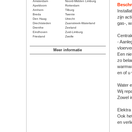
Amsterdam
Noord-Midden Limburg
Beschri
Apeldoorn
Rotterdam
Arnhem
Tilburg
Install
Breda
Twente
zijn ac
Den Haag
Utrecht
gas-, wa
Drechtsteden
Zaanstreek-Waterland
Drenthe
Zeeland
Eindhoven
Zuid-Limburg
Central
Friesland
Zwolle
- Aanle
vloerve
Meer informatie
Een nie
zo belan
warmwat
en of u
Water e
Wij rep
Zowel i
Elektra
Ook het
en verli