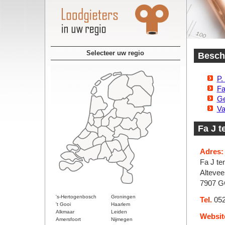
Selecteer uw regio
Beschi
P.
Fa
Ge
Va
Fa J t
Adres:
Fa J te
Altevee
7907 G
's-Hertogenbosch
Groningen
Tel.
052
't Gooi
Haarlem
Alkmaar
Leiden
Websit
Amersfoort
Nijmegen