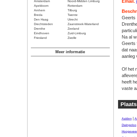
Email.
Amsterdam
Noord-Midden Limburg
Apeldoorn
Rotterdam
Arnhem
Tilburg
Beschri
Breda
Twente
Geerts 
Den Haag
Utrecht
Drenthe.
Drechtsteden
Zaanstreek-Waterland
Drenthe
Zeeland
particu
Eindhoven
Zuid-Limburg
Na al w
Friesland
Zwolle
Geerts 
dat naa
Meer informatie
aanleg
Of het 
aflever
heeft h
vaste a
Plaats
|
Aalden
A
Dwingeloo
Hoogevee