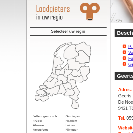
Selecteer uw regio
Beschi
P.
Va
Fa
Ge
Geerts
Adres:
Geerts 
De Noe
9431 T
's-Hertogenbosch
Groningen
Tel.
059
't Gooi
Haarlem
Alkmaar
Leiden
Websit
Amersfoort
Nijmegen