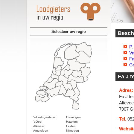
Selecteer uw regio
Beschi
P.
Va
Fa
Ge
Fa J t
Adres:
Fa J te
Altevee
7907 G
's-Hertogenbosch
Groningen
Tel.
052
't Gooi
Haarlem
Alkmaar
Leiden
Websit
Amersfoort
Nijmegen