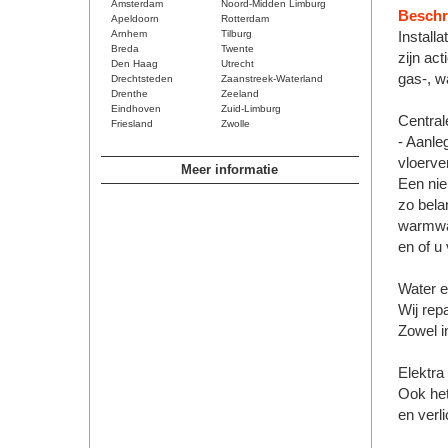
Amsterdam
Noord-Midden Limburg
Beschri
Apeldoorn
Rotterdam
Arnhem
Tilburg
Install
Breda
Twente
zijn ac
Den Haag
Utrecht
gas-, wa
Drechtsteden
Zaanstreek-Waterland
Drenthe
Zeeland
Eindhoven
Zuid-Limburg
Central
Friesland
Zwolle
- Aanle
vloerve
Meer informatie
Een nie
zo belan
warmwat
en of u
Water e
Wij rep
Zowel i
Elektra
Ook het
en verli