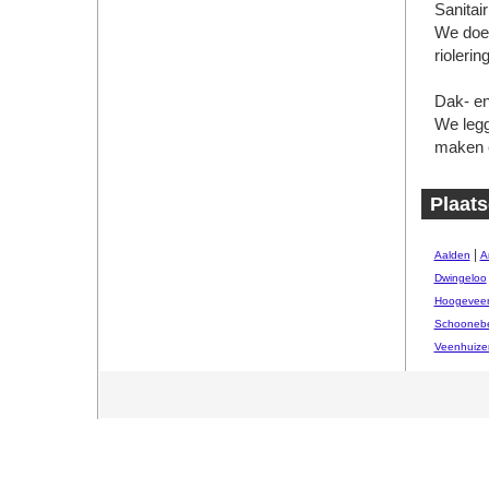
Sanitair
We doe
rioleri
Dak- en
We legg
maken e
Plaats
|
Aalden
A
Dwingeloo
Hoogevee
Schooneb
Veenhuize