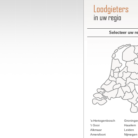
Selecteer uw r
's-Hertogenbosch
Groninge
't Gooi
Haarlem
Alkmaar
Leiden
Amersfoort
Nijmegen