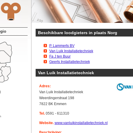
egio
Beschikbare loodgieters in plaats Norg
P. Lammerts BV
Van Luik Installatietechniek
Fa J ten Buur
Geerts Installatietechniek
Van Luik Installatietechniek
Adres:
Van Luik Installatietechniek
Weerdingerstraat 198
7822 BK Emmen
Tel.
0591 - 611310
n
Website.
www.vanluikinstallatietechniek.nl
Beschrijving: