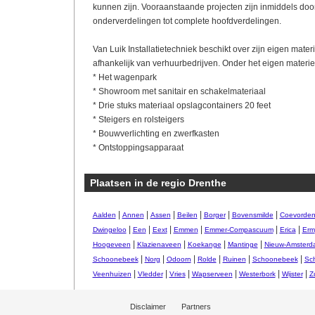
kunnen zijn. Vooraanstaande projecten zijn inmiddels door
onderverdelingen tot complete hoofdverdelingen.
Van Luik Installatietechniek beschikt over zijn eigen materi
afhankelijk van verhuurbedrijven. Onder het eigen materiee
* Het wagenpark
* Showroom met sanitair en schakelmateriaal
* Drie stuks materiaal opslagcontainers 20 feet
* Steigers en rolsteigers
* Bouwverlichting en zwerfkasten
* Ontstoppingsapparaat
Plaatsen in de regio Drenthe
|
|
|
|
|
|
Aalden
Annen
Assen
Beilen
Borger
Bovensmilde
Coevorde
|
|
|
|
|
|
Dwingeloo
Een
Eext
Emmen
Emmer-Compascuum
Erica
Erm
|
|
|
|
Hoogeveen
Klazienaveen
Koekange
Mantinge
Nieuw-Amsterd
|
|
|
|
|
|
Schoonebeek
Norg
Odoorn
Rolde
Ruinen
Schoonebeek
Sc
|
|
|
|
|
|
Veenhuizen
Vledder
Vries
Wapserveen
Westerbork
Wijster
Z
Disclaimer
Partners