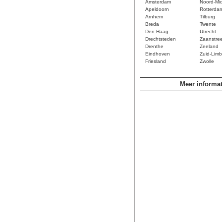
Amsterdam
Noord-Mi
Apeldoorn
Rotterda
Arnhem
Tilburg
Breda
Twente
Den Haag
Utrecht
Drechtsteden
Zaanstre
Drenthe
Zeeland
Eindhoven
Zuid-Limb
Friesland
Zwolle
Meer informat