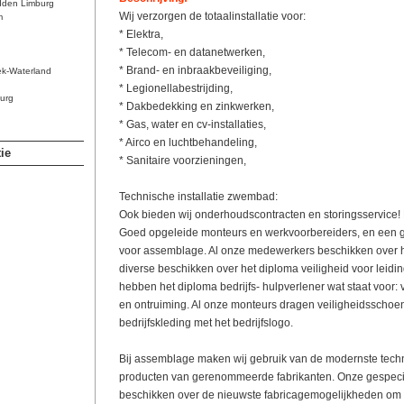
dden Limburg
Wij verzorgen de totaalinstallatie voor:
m
* Elektra,
* Telecom- en datanetwerken,
* Brand- en inbraakbeveiliging,
ek-Waterland
* Legionellabestrijding,
urg
* Dakbedekking en zinkwerken,
* Gas, water en cv-installaties,
* Airco en luchtbehandeling,
ie
* Sanitaire voorzieningen,
Technische installatie zwembad:
Ook bieden wij onderhoudscontracten en storingsservice! 
Goed opgeleide monteurs en werkvoorbereiders, en een g
voor assemblage. Al onze medewerkers beschikken over h
diverse beschikken over het diploma veiligheid voor leid
hebben het diploma bedrijfs- hulpverlener wat staat voor: 
en ontruiming. Al onze monteurs dragen veiligheidsschoe
bedrijfskleding met het bedrijfslogo.
Bij assemblage maken wij gebruik van de modernste tech
producten van gerenommeerde fabrikanten. Onze gespec
beschikken over de nieuwste fabricagemogelijkheden om u