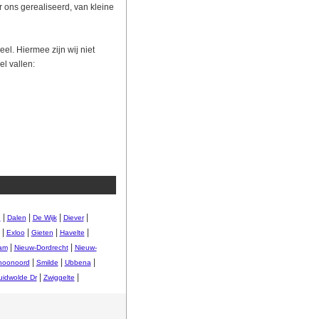
 ons gerealiseerd, van kleine
eel. Hiermee zijn wij niet
l vallen:
|
|
|
|
n
Dalen
De Wijk
Diever
|
|
|
|
Exloo
Gieten
Havelte
|
|
am
Nieuw-Dordrecht
Nieuw-
|
|
|
hoonoord
Smilde
Ubbena
|
|
uidwolde Dr
Zwiggelte