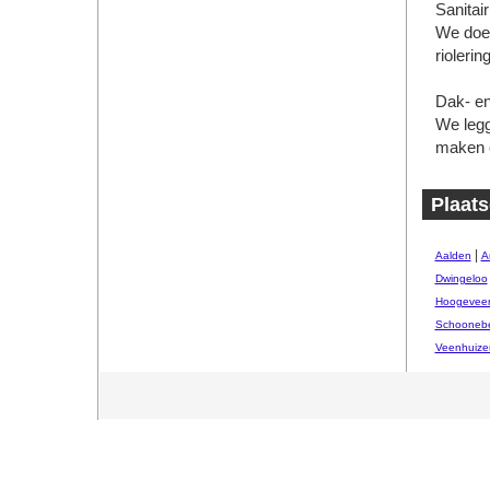
Sanitair
We doe
rioleri
Dak- en
We legg
maken e
Plaats
|
Aalden
A
Dwingeloo
Hoogevee
Schooneb
Veenhuize