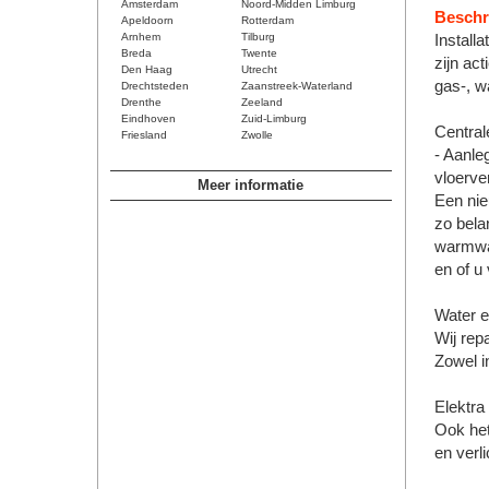
Amsterdam
Noord-Midden Limburg
Beschri
Apeldoorn
Rotterdam
Arnhem
Tilburg
Install
Breda
Twente
zijn ac
Den Haag
Utrecht
gas-, wa
Drechtsteden
Zaanstreek-Waterland
Drenthe
Zeeland
Eindhoven
Zuid-Limburg
Central
Friesland
Zwolle
- Aanle
vloerve
Meer informatie
Een nie
zo belan
warmwat
en of u
Water e
Wij rep
Zowel i
Elektra
Ook het
en verli