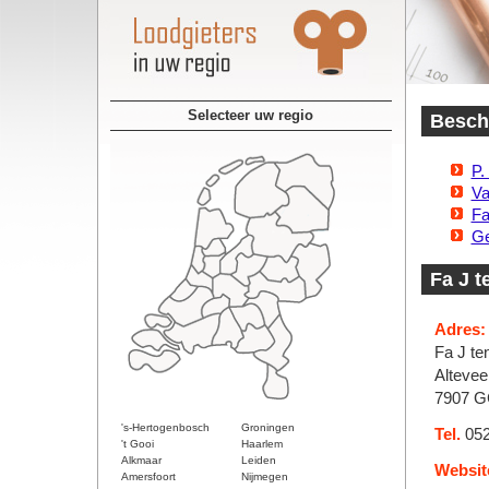
Selecteer uw regio
Beschi
P.
Va
Fa
Ge
Fa J t
Adres:
Fa J te
Altevee
7907 G
's-Hertogenbosch
Groningen
Tel.
052
't Gooi
Haarlem
Alkmaar
Leiden
Websit
Amersfoort
Nijmegen