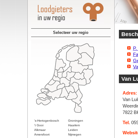
Selecteer uw regio
Beschi
P.
Fa
Ge
Va
Van Lu
Adres:
Van Luik
Weerdin
7822 
's-Hertogenbosch
Groningen
Tel.
059
't Gooi
Haarlem
Alkmaar
Leiden
Websit
Amersfoort
Nijmegen