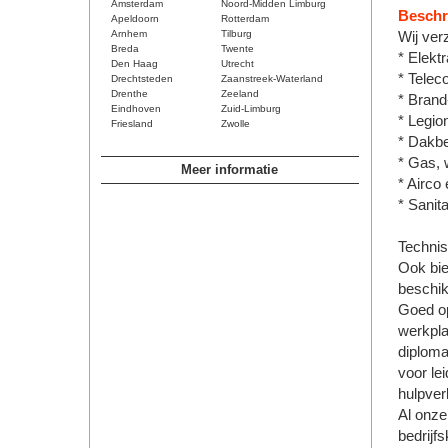
Amsterdam
Noord-Midden Limburg
Beschri
Apeldoorn
Rotterdam
Arnhem
Tilburg
Wij verz
Breda
Twente
* Elektr
Den Haag
Utrecht
* Telec
Drechtsteden
Zaanstreek-Waterland
Drenthe
Zeeland
* Brand
Eindhoven
Zuid-Limburg
* Legion
Friesland
Zwolle
* Dakbe
* Gas, w
Meer informatie
* Airco
* Sanit
Technis
Ook bie
beschik
Goed op
werkpla
diploma
voor le
hulpver
Al onze
bedrijfs