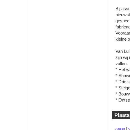
Bij ass
nieuwst
gespeci
fabrica
Vooraan
kleine 
Van Lui
zijn wij
vallen:
* Het 
* Showr
* Drie 
* Steige
* Bouwv
* Ontst
Plaats
|
Aalden
A