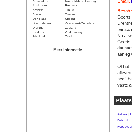
Email.
Amsterdam
Noord-Midden Limburg
Apeldoorn
Rotterdam
Arnhem
Tilburg
Beschri
Breda
Twente
Geerts 
Den Haag
Utrecht
Drenthe.
Drechtsteden
Zaanstreek-Waterland
Drenthe
Zeeland
particu
Eindhoven
Zuid-Limburg
Na al w
Friesland
Zwolle
Geerts 
dat naa
Meer informatie
aanleg
Of het 
aflever
heeft h
vaste a
Plaats
|
Aalden
A
Dwingeloo
Hoogevee