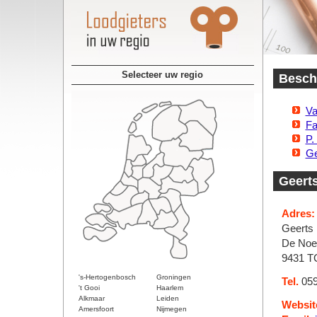
Selecteer uw regio
Beschi
Va
Fa
P.
Ge
Geerts
Adres:
Geerts 
De Noe
9431 T
's-Hertogenbosch
Groningen
Tel.
059
't Gooi
Haarlem
Alkmaar
Leiden
Websit
Amersfoort
Nijmegen