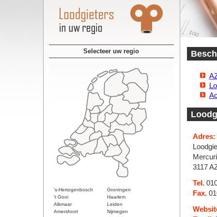
Selecteer uw regio
Beschi
AZ
Lo
Ac
Loodgi
Adres:
Loodgie
Mercur
3117 A
Tel.
010
's-Hertogenbosch
Groningen
Fax.
01
't Gooi
Haarlem
Alkmaar
Leiden
Websit
Amersfoort
Nijmegen