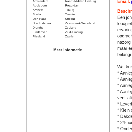
Email.
Amsterdam
Noord-Midden Limburg
Apeldoorn
Rotterdam
Arnhem
Tilburg
Beschri
Breda
Twente
Een jon
Den Haag
Utrecht
loodgie
Drechtsteden
Zaanstreek-Waterland
Drenthe
Zeeland
ervarin
Eindhoven
Zuid-Limburg
opdrach
Friesland
Zwolle
nazorg 
maar ee
Meer informatie
belangri
Wat kun
* Aanle
* Aanle
* Aanle
* Aanle
ventila
* Lever
* Klein 
* Dakde
* 24-uu
* Onder