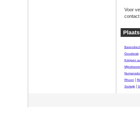
Voor ve
contact
Plaats
Barendrec
Gouderak
Krimpen a
Mijnsheer
Numansdo
|
Rhoon
Ri
|
Stolwijk
S