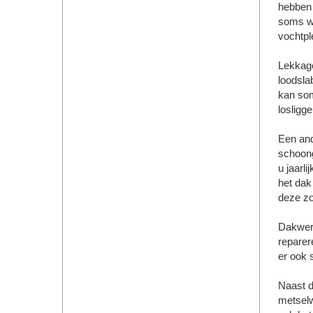
hebben 
soms we
vochtpl
Lekkage
loodsla
kan som
losligg
Een and
schoong
u jaarl
het dak
deze zo
Dakwerk
reparer
er ook 
Naast 
metselw