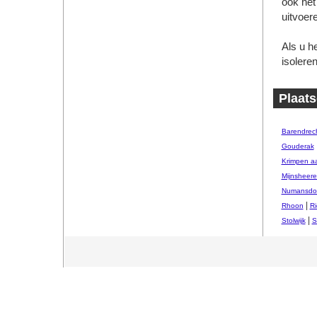
ook het
uitvoer
Als u h
isolere
Plaats
Barendrec
Gouderak
Krimpen a
Mijnsheer
Numansdo
|
Rhoon
Ri
|
Stolwijk
S