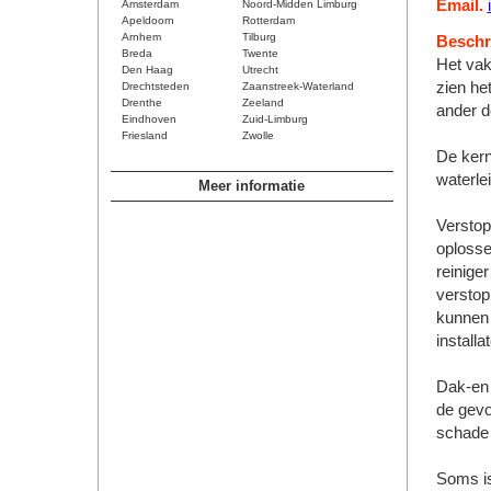
Email.
Amsterdam
Noord-Midden Limburg
Apeldoorn
Rotterdam
Arnhem
Tilburg
Beschri
Breda
Twente
Het vak
Den Haag
Utrecht
zien he
Drechtsteden
Zaanstreek-Waterland
Drenthe
Zeeland
ander d
Eindhoven
Zuid-Limburg
Friesland
Zwolle
De kern
waterle
Meer informatie
Verstop
oplosse
reinige
verstop
kunnen 
install
Dak-en 
de gevo
schade 
Soms is