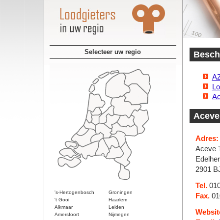
Selecteer uw regio
Beschi
AZ
Lo
Ac
Aceve 
Adres:
Aceve T
Edelher
2901 BJ
Tel.
010
's-Hertogenbosch
Groningen
Fax.
01
't Gooi
Haarlem
Alkmaar
Leiden
Websit
Amersfoort
Nijmegen