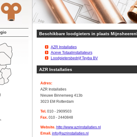
egio
Beschikbare loodgieters in plaats Mijnsheeren
AZR Installaties
Aceve Totaalinstallateurs
Loodgietersbedrijf Teyba BV
AZR Installaties
Adres:
AZR Installaties
Nieuwe Binnenweg 413b
3023 EM Rotterdam
Tel.
010 - 2909503
Fax.
010 - 2440848
n
Website.
http://www.azrinstallaties.nl
Email.
info@azrinstallaties.nl