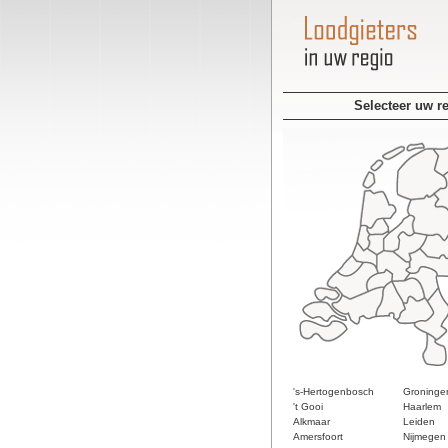
Selecteer uw r
's-Hertogenbosch
Groninge
't Gooi
Haarlem
Alkmaar
Leiden
Amersfoort
Nijmegen