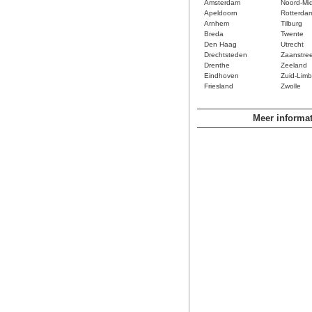
Amsterdam
Noord-Mi
Apeldoorn
Rotterda
Arnhem
Tilburg
Breda
Twente
Den Haag
Utrecht
Drechtsteden
Zaanstre
Drenthe
Zeeland
Eindhoven
Zuid-Limb
Friesland
Zwolle
Meer informat