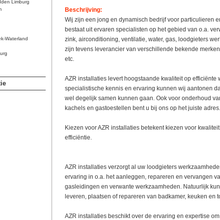
dden Limburg
m
Beschrijving:
Wij zijn een jong en dynamisch bedrijf voor particulieren
bestaat uit ervaren specialisten op het gebied van o.a. verw
ek-Waterland
zink, airconditioning, ventilatie, water, gas, loodgieters w
zijn tevens leverancier van verschillende bekende merken 
urg
etc.
AZR installaties levert hoogstaande kwaliteit op efficiënte
ie
specialistische kennis en ervaring kunnen wij aantonen da
wel degelijk samen kunnen gaan. Ook voor onderhoud van
kachels en gastoestellen bent u bij ons op het juiste adres
Kiezen voor AZR installaties betekent kiezen voor kwalitei
efficiëntie.
AZR installaties verzorgt al uw loodgieters werkzaamhede
ervaring in o.a. het aanleggen, repareren en vervangen va
gasleidingen en verwante werkzaamheden. Natuurlijk kunt 
leveren, plaatsen of repareren van badkamer, keuken en to
AZR installaties beschikt over de ervaring en expertise om