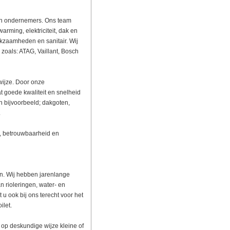
 en ondernemers. Ons team
arming, elektriciteit, dak en
erkzaamheden en sanitair. Wij
zoals: ATAG, Vaillant, Bosch
 wijze. Door onze
t goede kwaliteit en snelheid
 bijvoorbeeld; dakgoten,
.
t, betrouwbaarheid en
n. Wij hebben jarenlange
n rioleringen, water- en
u ook bij ons terecht voor het
ilet.
 op deskundige wijze kleine of