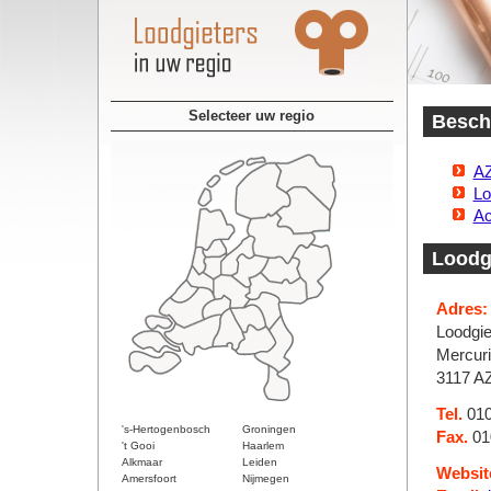
Selecteer uw regio
Beschi
AZ
Lo
Ac
Loodgi
Adres:
Loodgie
Mercur
3117 A
Tel.
010
's-Hertogenbosch
Groningen
Fax.
01
't Gooi
Haarlem
Alkmaar
Leiden
Websit
Amersfoort
Nijmegen