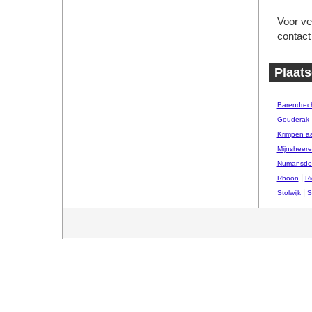
Voor ve
contact
Plaats
Barendrec
Gouderak
Krimpen a
Mijnsheer
Numansdo
|
Rhoon
Ri
|
Stolwijk
S