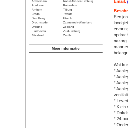
Email.
Amsterdam
Noord-Midden Limburg
Apeldoorn
Rotterdam
Arnhem
Tilburg
Beschri
Breda
Twente
Een jon
Den Haag
Utrecht
loodgie
Drechtsteden
Zaanstreek-Waterland
Drenthe
Zeeland
ervarin
Eindhoven
Zuid-Limburg
opdrach
Friesland
Zwolle
nazorg 
maar ee
Meer informatie
belangri
Wat kun
* Aanle
* Aanle
* Aanle
* Aanle
ventila
* Lever
* Klein 
* Dakde
* 24-uu
* Onder