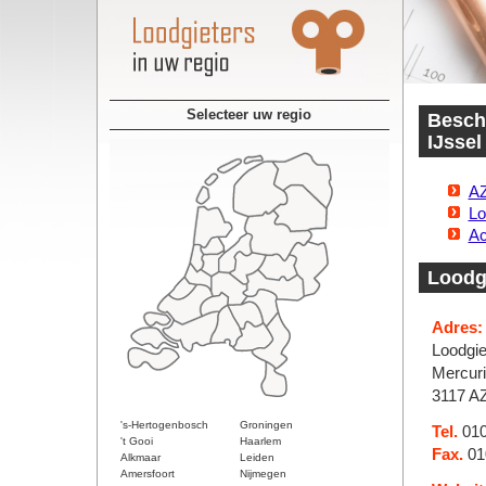
Selecteer uw regio
Beschi
IJssel
AZ
Lo
Ac
Loodgi
Adres:
Loodgie
Mercur
3117 A
's-Hertogenbosch
Groningen
Tel.
010
't Gooi
Haarlem
Fax.
01
Alkmaar
Leiden
Amersfoort
Nijmegen