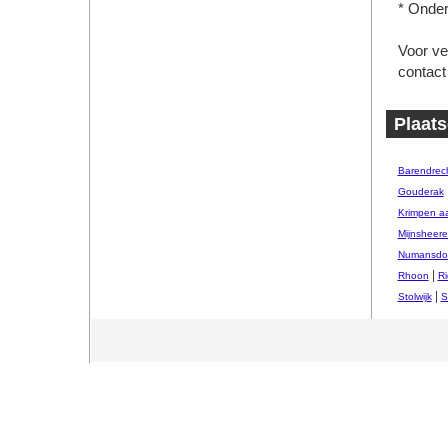
* Onder
Voor ve
contact
Plaats
Barendrec
Gouderak
Krimpen a
Mijnsheer
Numansdo
|
Rhoon
Ri
|
Stolwijk
S