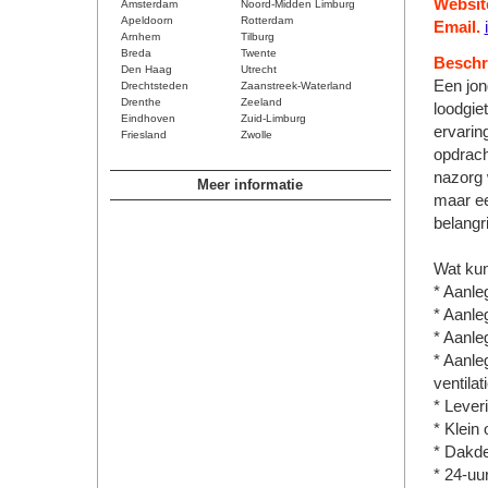
Websit
Amsterdam
Noord-Midden Limburg
Apeldoorn
Rotterdam
Email.
Arnhem
Tilburg
Breda
Twente
Beschri
Den Haag
Utrecht
Een jon
Drechtsteden
Zaanstreek-Waterland
Drenthe
Zeeland
loodgie
Eindhoven
Zuid-Limburg
ervarin
Friesland
Zwolle
opdrach
nazorg 
Meer informatie
maar ee
belangri
Wat kun
* Aanle
* Aanle
* Aanle
* Aanle
ventila
* Lever
* Klein 
* Dakde
* 24-uu