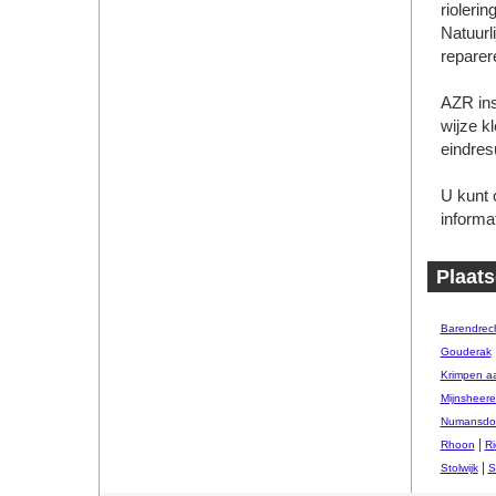
rioleri
Natuurli
reparer
AZR ins
wijze kl
eindres
U kunt o
informat
Plaats
Barendrec
Gouderak
Krimpen a
Mijnsheer
Numansdo
|
Rhoon
Ri
|
Stolwijk
S