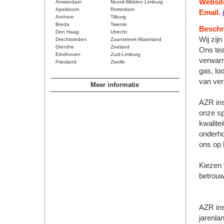
Websit
Amsterdam
Noord-Midden Limburg
Apeldoorn
Rotterdam
Email.
Arnhem
Tilburg
Breda
Twente
Beschri
Den Haag
Utrecht
Wij zij
Drechtsteden
Zaanstreek-Waterland
Drenthe
Zeeland
Ons tea
Eindhoven
Zuid-Limburg
verwarmi
Friesland
Zwolle
gas, lo
van ver
Meer informatie
AZR inst
onze sp
kwalite
onderho
ons op h
Kiezen 
betrouw
AZR ins
jarenla