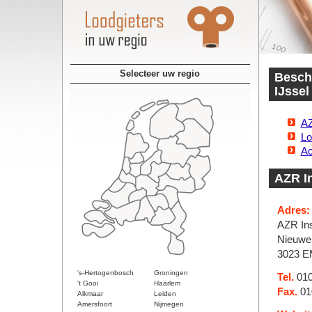
Selecteer uw regio
Beschi
IJssel
AZ
Lo
Ac
AZR In
Adres:
AZR Ins
Nieuwe
3023 E
's-Hertogenbosch
Groningen
Tel.
010
't Gooi
Haarlem
Fax.
01
Alkmaar
Leiden
Amersfoort
Nijmegen