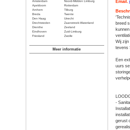
Email.
Amsterdam
Noord-Midden Limburg
Apeldoorn
Rotterdam
Arnhem
Tilburg
Beschri
Breda
Twente
‘Technis
Den Haag
Utrecht
breed s
Drechtsteden
Zaanstreek-Waterland
Drenthe
Zeeland
kunnen 
Eindhoven
Zuid-Limburg
ventila
Friesland
Zwolle
Wij zij
tevens 
Meer informatie
Een ext
uurs ser
storing
verhelp
LOOD
- Sanita
Installa
install
gerust 
gereali