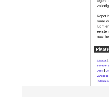
tegenst
volledi
Koper is
maar ev
lucht e
eerste 
naar he
Plaats
|
Afferden
Beneden-
|
Deest
Do
Langenbo
|
Ottersum