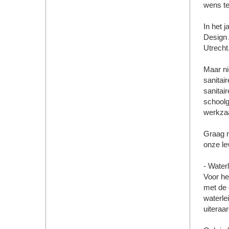
wens t
In het 
Design 
Utrecht
Maar ni
sanitai
sanitai
schoolg
werkzaa
Graag m
onze lev
- Waterl
Voor het
met de 
waterlei
uiteraa