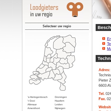
Selecteer uw regio
Beschi
En
Te
Ma
Techni
Adres:
Technis
Pieter 
6603 A
Tel.
024
's-Hertogenbosch
Groningen
Fax.
02
't Gooi
Haarlem
Alkmaar
Leiden
Websit
Amersfoort
Nijmegen