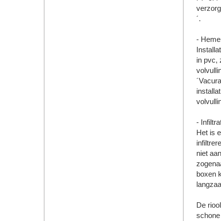
verzorg
´.
- Heme
Install
in pvc,
volvull
´Vacura
install
volvull
- Infil
Het is 
infiltr
niet aa
zogenaa
boxen k
langza
De riool
schone 