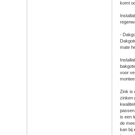
komt oo
Installa
regenwa
- Dakgo
Dakgote
mate he
Installa
bakgote
voor ve
monteer
Zink is
zinken 
kwalite
passen.
is een 
de mees
kan bij