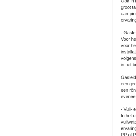
Ook in 
groot t
camping
ervarin
- Gasle
Voor he
voor he
installa
volgens
in het 
Gasleid
een gec
een rön
eveneen
- Vuil-
In het 
vuilwate
ervarin
PP of P