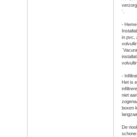
verzorg
´.
- Heme
Install
in pvc,
volvull
´Vacura
install
volvull
- Infil
Het is 
infiltr
niet aa
zogenaa
boxen k
langza
De riool
schone 