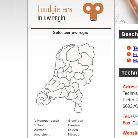
Selecteer uw regio
Beschi
Te
En
Ma
Techni
Adres:
Technis
Pieter 
6603 A
Tel.
024
's-Hertogenbosch
Groningen
Fax.
02
't Gooi
Haarlem
Alkmaar
Leiden
Websit
Amersfoort
Nijmegen