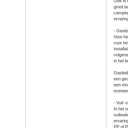
Ook in 
groot t
camping
ervarin
- Gasle
Voor he
voor he
installa
volgens
in het 
Gasleid
een gec
een rön
eveneen
- Vuil-
In het 
vuilwate
ervarin
PP of P