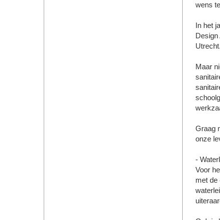
wens t
In het 
Design 
Utrecht
Maar ni
sanitai
sanitai
schoolg
werkzaa
Graag m
onze lev
- Waterl
Voor het
met de 
waterlei
uiteraa