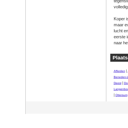
tegenst
volledi
Koper is
maar ev
lucht e
eerste 
naar he
Plaats
|
Afferden
Beneden-
|
Deest
Do
Langenbo
|
Ottersum