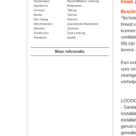
Email.
Amsterdam
Noord-Midden Limburg
Apeldoorn
Rotterdam
Arnhem
Tilburg
Beschri
Breda
Twente
‘Technis
Den Haag
Utrecht
breed s
Drechtsteden
Zaanstreek-Waterland
Drenthe
Zeeland
kunnen 
Eindhoven
Zuid-Limburg
ventila
Friesland
Zwolle
Wij zij
tevens 
Meer informatie
Een ext
uurs ser
storing
verhelp
LOOD
- Sanita
Installa
install
gerust 
gereali