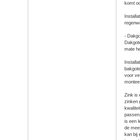
komt oo
Installa
regenwa
- Dakgo
Dakgote
mate he
Installa
bakgote
voor ve
monteer
Zink is
zinken 
kwalite
passen.
is een 
de mees
kan bij