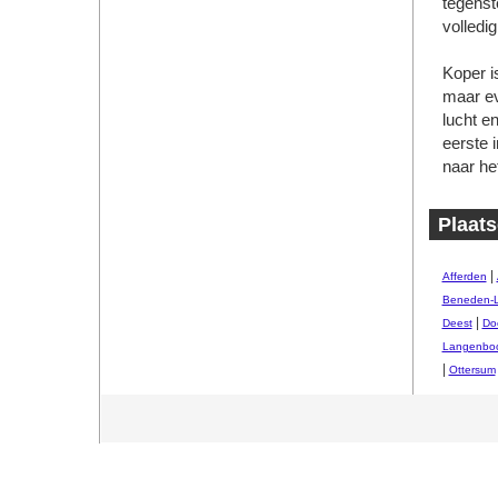
tegenst
volledi
Koper is
maar ev
lucht e
eerste 
naar he
Plaats
|
Afferden
Beneden-
|
Deest
Do
Langenbo
|
Ottersum