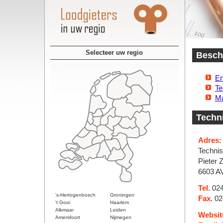
Selecteer uw regio
Beschi
En
Te
Ma
Techni
Adres:
Technis
Pieter 
6603 A
Tel.
024
's-Hertogenbosch
Groningen
Fax.
02
't Gooi
Haarlem
Alkmaar
Leiden
Websit
Amersfoort
Nijmegen