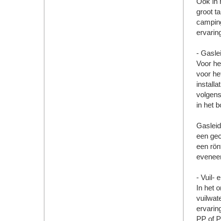
Ook in 
groot t
camping
ervarin
- Gasle
Voor he
voor he
installa
volgens
in het 
Gasleid
een gec
een rön
eveneen
- Vuil-
In het 
vuilwate
ervarin
PP of P