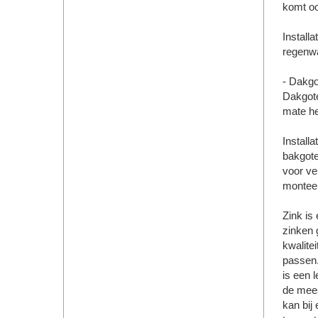
komt oo
Installa
regenwa
- Dakgo
Dakgote
mate he
Installa
bakgote
voor ve
monteer
Zink is
zinken 
kwalite
passen.
is een 
de mees
kan bij