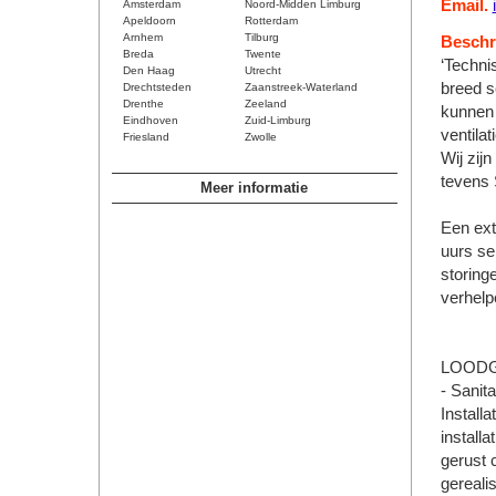
Email.
Amsterdam
Noord-Midden Limburg
Apeldoorn
Rotterdam
Arnhem
Tilburg
Beschri
Breda
Twente
‘Technis
Den Haag
Utrecht
breed s
Drechtsteden
Zaanstreek-Waterland
Drenthe
Zeeland
kunnen 
Eindhoven
Zuid-Limburg
ventila
Friesland
Zwolle
Wij zij
tevens 
Meer informatie
Een ext
uurs ser
storing
verhelp
LOOD
- Sanita
Installa
install
gerust 
gereali