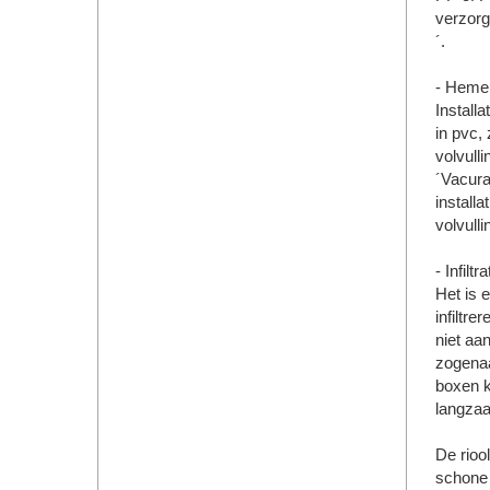
verzorg
´.
- Heme
Install
in pvc,
volvull
´Vacura
install
volvull
- Infil
Het is 
infiltr
niet aa
zogenaa
boxen k
langza
De riool
schone 