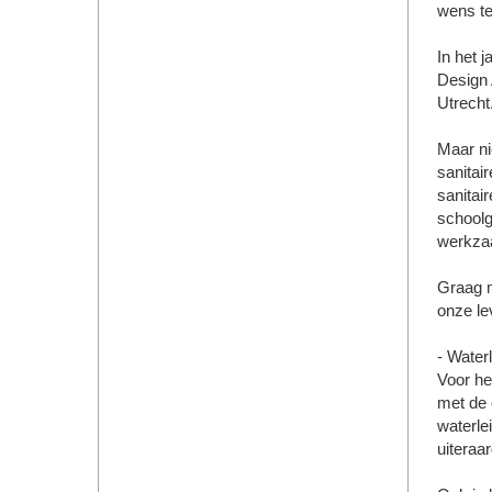
wens t
In het 
Design 
Utrecht
Maar ni
sanitai
sanitai
schoolg
werkzaa
Graag m
onze lev
- Waterl
Voor het
met de 
waterlei
uiteraa