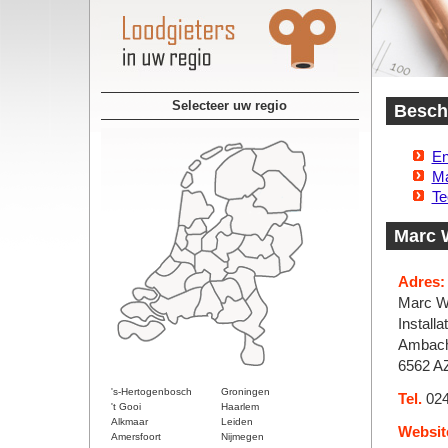
Selecteer uw regio
Beschi
En
Ma
Te
Marc W
Adres:
Marc W
Installat
Ambach
6562 A
's-Hertogenbosch
Groningen
Tel.
024
't Gooi
Haarlem
Alkmaar
Leiden
Websit
Amersfoort
Nijmegen