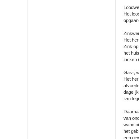
Loodwe
Het loo
opgaand
Zinkwe
Het her
Zink op
het huis
zinken 
Gas-, wa
Het her
afvoerl
dagelij
ivm legi
Daarnaa
van ond
wandtoi
het gebi
een gew