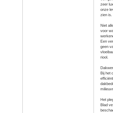
zeer lu
onze le
zien is.
Niet al
voor wa
werkende
Een ver
geen va
vloeibaa
riool.
Dakwer
Bij het
efficië
dakbede
milieuv
Het ple
Blad ve
beschad