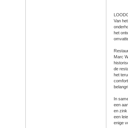
LOOD
Van het
onderho
het ont
omvatten
Restaur
Marc Wo
histori
de rest
het ter
comfort
belangr
In sam
een aan
en zink
een lei
enige v