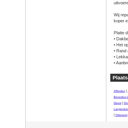
uitvoer
Wij rep
koper e
Platte 
• Dakbe
• Het o
• Rand 
• Lekka
• Aanbr
Plaats
|
Afferden
Beneden-
|
Deest
Do
Langenbo
|
Ottersum