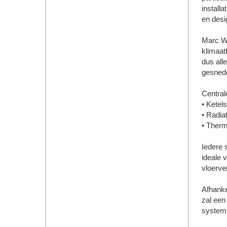
install
en desig
Marc Wo
klimaat
dus all
gesnede
Central
• Ketels
• Radia
• Therm
Iedere s
ideale 
vloerve
Afhankel
zal een
systeme