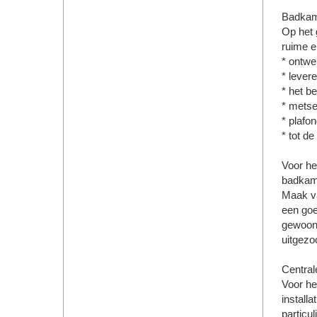
Badka
Op het 
ruime e
* ontwe
* lever
* het b
* metse
* plafo
* tot d
Voor he
badkame
Maak va
een goe
gewoon 
uitgezo
Central
Voor he
installa
particu