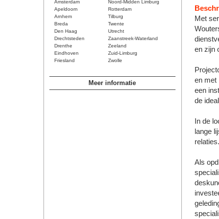
Amsterdam
Noord-Midden Limburg
Beschri
Apeldoorn
Rotterdam
Arnhem
Tilburg
Met serv
Breda
Twente
Wouters
Den Haag
Utrecht
dienstv
Drechtsteden
Zaanstreek-Waterland
Drenthe
Zeeland
en zijn
Eindhoven
Zuid-Limburg
Friesland
Zwolle
Project
en met 
Meer informatie
een inst
de ideal
In de l
lange l
relatie
Als opd
special
deskund
investe
geledin
speciali