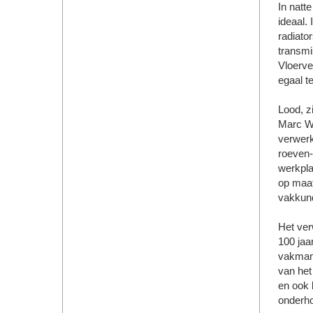
In natt
ideaal.
radiato
transmi
Vloerve
egaal t
Lood, z
Marc Wou
verwerk
roeven-
werkpla
op maat
vakkund
Het ver
100 jaa
vakmans
van het
en ook 
onderho