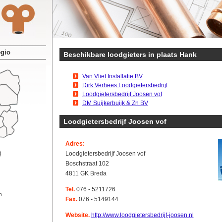
egio
Beschikbare loodgieters in plaats Hank
Van Vliet Installatie BV
Dirk Verhees Loodgietersbedrijf
Loodgietersbedrijf Joosen vof
DM Suijkerbuijk & Zn BV
Loodgietersbedrijf Joosen vof
Adres:
Loodgietersbedrijf Joosen vof
Boschstraat 102
4811 GK Breda
Tel.
076 - 5211726
n
Fax.
076 - 5149144
Website.
http://www.loodgietersbedrijf-joosen.nl