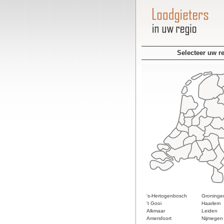
Selecteer uw r
's-Hertogenbosch
Groninge
't Gooi
Haarlem
Alkmaar
Leiden
Amersfoort
Nijmegen