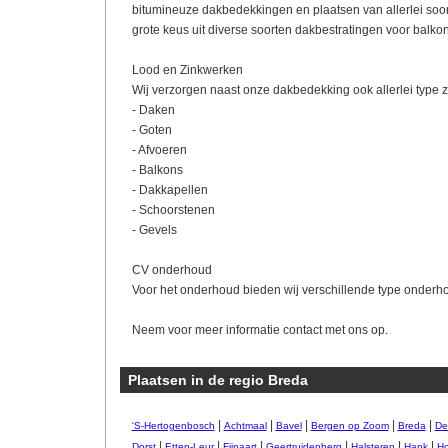
bitumineuze dakbedekkingen en plaatsen van allerlei soo
grote keus uit diverse soorten dakbestratingen voor balkon
Lood en Zinkwerken
Wij verzorgen naast onze dakbedekking ook allerlei type z
- Daken
- Goten
- Afvoeren
- Balkons
- Dakkapellen
- Schoorstenen
- Gevels
CV onderhoud
Voor het onderhoud bieden wij verschillende type onderh
Neem voor meer informatie contact met ons op.
Plaatsen in de regio Breda
|
|
|
|
|
'S-Hertogenbosch
Achtmaal
Bavel
Bergen op Zoom
Breda
De
|
|
|
|
|
|
Dorst
Etten-Leur
Fijnaart
Geertruidenberg
Halsteren
Hank
H