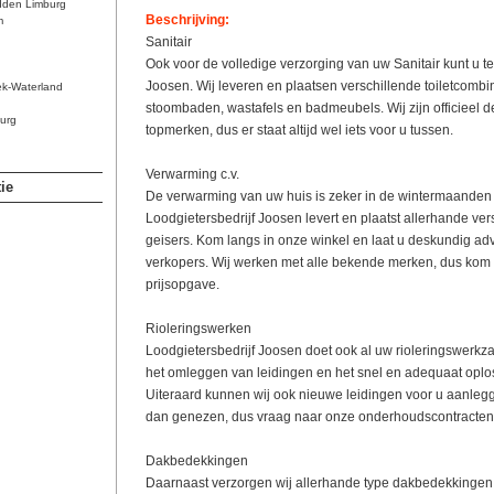
dden Limburg
Beschrijving:
m
Sanitair
Ook voor de volledige verzorging van uw Sanitair kunt u ter
Joosen. Wij leveren en plaatsen verschillende toiletcombi
ek-Waterland
stoombaden, wastafels en badmeubels. Wij zijn officieel d
urg
topmerken, dus er staat altijd wel iets voor u tussen.
Verwarming c.v.
ie
De verwarming van uw huis is zeker in de wintermaanden 
Loodgietersbedrijf Joosen levert en plaatst allerhande ver
geisers. Kom langs in onze winkel en laat u deskundig ad
verkopers. Wij werken met alle bekende merken, dus kom 
prijsopgave.
Rioleringswerken
Loodgietersbedrijf Joosen doet ook al uw rioleringswerk
het omleggen van leidingen en het snel en adequaat opl
Uiteraard kunnen wij ook nieuwe leidingen voor u aanlegg
dan genezen, dus vraag naar onze onderhoudscontracten
Dakbedekkingen
Daarnaast verzorgen wij allerhande type dakbedekkingen.