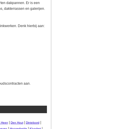
rten dakpannen. Er is een
s, dakterrassen en galerijen.
inkwerken. Denk hierbij aan:
oudscontracten aan.
|
|
|
 Heen
Den Hout
Dinteloord
|
|
|
oeven
Hoogerheide
Klundert