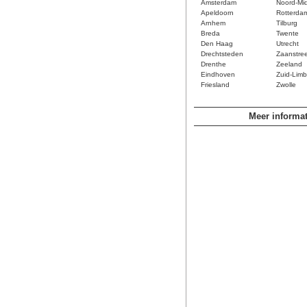
Amsterdam
Noord-Mi
Apeldoorn
Rotterda
Arnhem
Tilburg
Breda
Twente
Den Haag
Utrecht
Drechtsteden
Zaanstre
Drenthe
Zeeland
Eindhoven
Zuid-Limb
Friesland
Zwolle
Meer informat