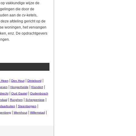
 op vakkundige wijze de
egelingen die door de
ouden aan de cv-ketels,
s deze afdeling gericht op de
osse woningen, het vervangen
uken, enz. De opdrachtgevers
ingen.
|
|
|
 Heen
Den Hout
Dinteloord
|
|
|
oeven
Hoogerheide
Klundert
|
|
drecht
Oud Gastel
Oudenbosch
|
|
|
ndaal
Rucphen
Scherpenisse
|
|
daarbuiten
Steenbergen
|
|
|
enberg
Wernhout
Willemstad