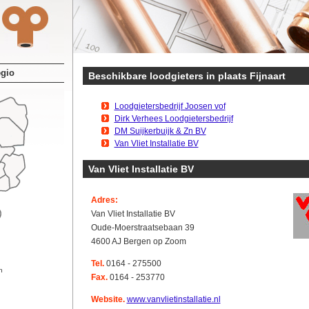
egio
Beschikbare loodgieters in plaats Fijnaart
Loodgietersbedrijf Joosen vof
Dirk Verhees Loodgietersbedrijf
DM Suijkerbuijk & Zn BV
Van Vliet Installatie BV
Van Vliet Installatie BV
Adres:
Van Vliet Installatie BV
Oude-Moerstraatsebaan 39
4600 AJ Bergen op Zoom
Tel.
0164 - 275500
n
Fax.
0164 - 253770
Website.
www.vanvlietinstallatie.nl