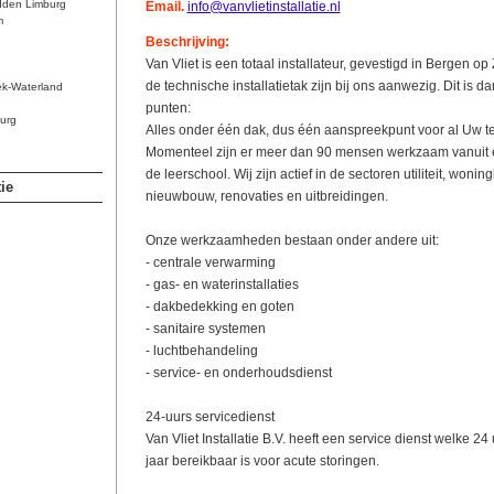
dden Limburg
Email.
info@vanvlietinstallatie.nl
m
Beschrijving:
Van Vliet is een totaal installateur, gevestigd in Bergen op
de technische installatietak zijn bij ons aanwezig. Dit is d
ek-Waterland
punten:
urg
Alles onder één dak, dus één aanspreekpunt voor al Uw tec
Momenteel zijn er meer dan 90 mensen werkzaam vanuit e
de leerschool. Wij zijn actief in de sectoren utiliteit, woni
ie
nieuwbouw, renovaties en uitbreidingen.
Onze werkzaamheden bestaan onder andere uit:
- centrale verwarming
- gas- en waterinstallaties
- dakbedekking en goten
- sanitaire systemen
- luchtbehandeling
- service- en onderhoudsdienst
24-uurs servicedienst
Van Vliet Installatie B.V. heeft een service dienst welke 2
jaar bereikbaar is voor acute storingen.