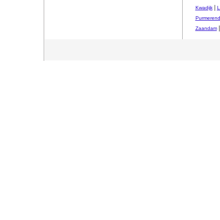
|
Kwadijk
L
Purmeren
Zaandam