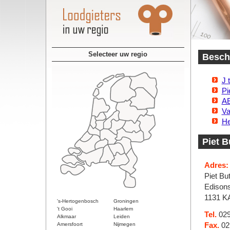
Selecteer uw regio
Beschi
J 
Pi
AB
Va
He
Piet B
Adres:
Piet But
Edisons
1131 K
's-Hertogenbosch
Groningen
't Gooi
Haarlem
Tel.
029
Alkmaar
Leiden
Amersfoort
Nijmegen
Fax.
02