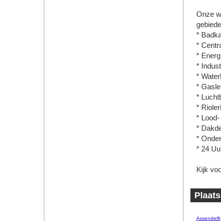
Onze w
gebiede
* Badk
* Centr
* Energ
* Indust
* Water
* Gasle
* Lucht
* Rioler
* Lood-
* Dakd
* Onde
* 24 Uu
Kijk vo
Plaats
Assendelft