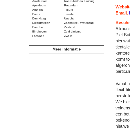
Amsterdam
Noord-Midden Limburg
Apeldoorn
Rotterdam
Websit
Arnhem
Tilburg
Email.
Breda
Twente
Den Haag
Utrecht
Beschri
Drechtsteden
Zaanstreek-Waterland
Drenthe
Zeeland
Allround
Eindhoven
Zuid-Limburg
Piet But
Friesland
Zwolle
nieuwst
tientall
Meer informatie
kantore
komt tot
afgeron
particu
Vanaf h
flexibil
herstel
We bied
volgens
een bet
bekende
nieuwe 