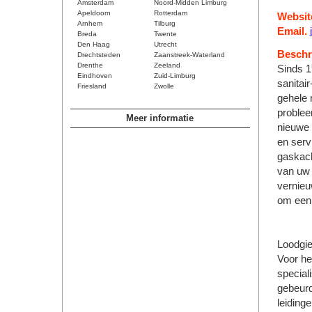
Amsterdam
Noord-Midden Limburg
Apeldoorn
Rotterdam
Websit
Arnhem
Tilburg
Email.
Breda
Twente
Den Haag
Utrecht
Beschri
Drechtsteden
Zaanstreek-Waterland
Drenthe
Zeeland
Sinds 1
Eindhoven
Zuid-Limburg
sanitai
Friesland
Zwolle
gehele 
problee
Meer informatie
nieuwe 
en serv
gaskach
van uw 
vernieu
om een t
Loodgie
Voor he
special
gebeurd
leiding