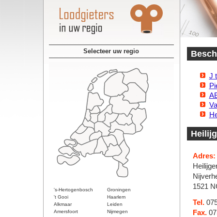
Selecteer uw regio
Beschi
J 
Pi
AB
Va
He
Heilij
Adres:
Heilijge
Nijverh
1521 N
's-Hertogenbosch
Groningen
't Gooi
Haarlem
Tel.
075
Alkmaar
Leiden
Amersfoort
Nijmegen
Fax.
07