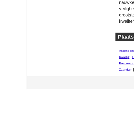
nauwkeu
veiligh
grootst
kwalitei
Plaats
Assendelft
|
Kwadijk
L
Purmeren
Zaandam