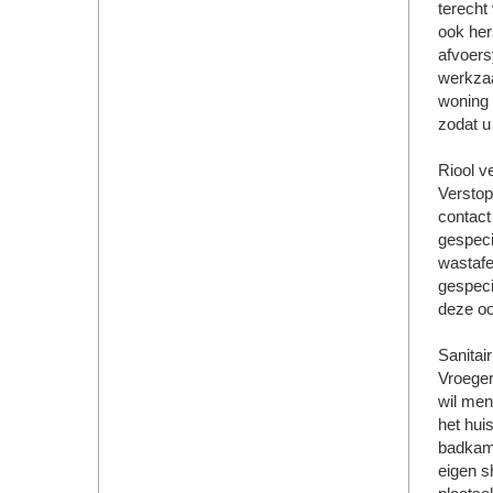
terecht
ook her
afvoers
werkzaa
woning 
zodat u
Riool v
Verstop
contact
gespeci
wastafel
gespeci
deze oo
Sanitair
Vroeger
wil men
het hui
badkame
eigen 