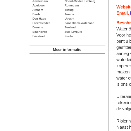
Amsterdam
Noord-Midden Limburg
Apeldoorn
Rotterdam
Websit
Arnhem
Tilburg
Email.
Breda
Twente
Den Haag
Utrecht
Beschri
Drechtsteden
Zaanstreek-Waterland
Drenthe
Zeeland
Water 
Eindhoven
Zuid-Limburg
Voor he
Friesland
Zwolle
bent u b
gasfitt
Meer informatie
aanleg 
waterle
koperen
maken w
water of
is ons 
Uiteraa
rekenin
de volg
Rioleri
Naast h