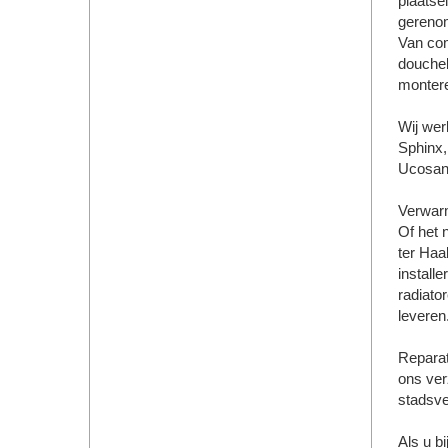
plaatse
gerenom
Van com
doucheb
montere
Wij wer
Sphinx,
Ucosan,
Verwar
Of het 
ter Haa
install
radiato
leveren
Reparat
ons ver
stadsve
Als u b