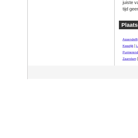
juiste 
tijd ge
Plaats
Assendelft
|
Kwadijk
L
Purmeren
Zaandam