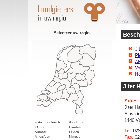
Selecteer uw regio
Beschi
J 
Pi
AB
Va
He
J ter 
Adres:
J ter H
Einstei
1446 V
's-Hertogenbosch
Groningen
't Gooi
Haarlem
Tel.
029
Alkmaar
Leiden
Amersfoort
Nijmegen
Fax.
02