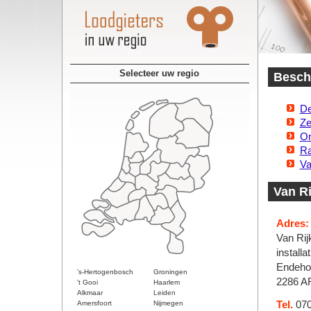
Selecteer uw regio
Beschi
De
Ze
On
Ra
Va
Van Ri
Adres:
Van Rij
installat
Endeho
's-Hertogenbosch
Groningen
2286 AR
't Gooi
Haarlem
Alkmaar
Leiden
Amersfoort
Nijmegen
Tel.
070