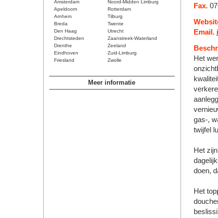
Amsterdam
Noord-Midden Limburg
Fax.
07
Apeldoorn
Rotterdam
Arnhem
Tilburg
Websit
Breda
Twente
Den Haag
Utrecht
Email.
Drechtsteden
Zaanstreek-Waterland
Drenthe
Zeeland
Beschri
Eindhoven
Zuid-Limburg
Het wer
Friesland
Zwolle
onzicht
kwalitei
Meer informatie
verkere
aanlegg
vernieu
gas-, wa
twijfel
Het zij
dagelij
doen, da
Het top
doucher
besliss