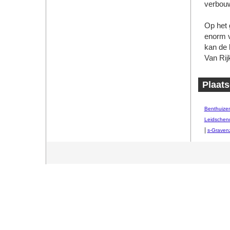
verbouw
Op het 
enorm ve
kan de 
Van Rij
Plaats
Benthuize
Leidsche
|
s-Graven